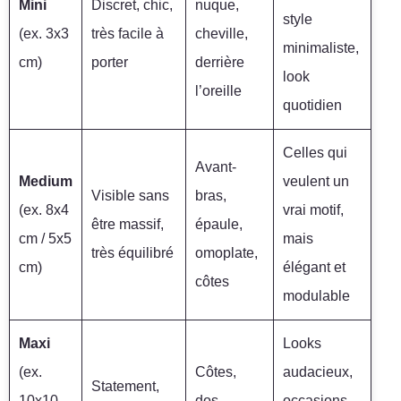
Mini
Discret, chic,
nuque,
style
(ex. 3x3
très facile à
cheville,
minimaliste,
cm)
porter
derrière
look
l’oreille
quotidien
Celles qui
Avant-
Medium
veulent un
Visible sans
bras,
(ex. 8x4
vrai motif,
être massif,
épaule,
cm / 5x5
mais
très équilibré
omoplate,
cm)
élégant et
côtes
modulable
Maxi
Looks
(ex.
Côtes,
audacieux,
Statement,
10x10
dos,
occasions,